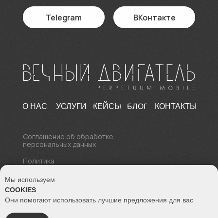
Telegram
ВКонтакте
БЛОГ
О НАС
УСЛУГИ
КЕЙСЫ
КОНТАКТЫ
Соглашение об обработке
персональных данных
Политика
конфиденциальности
Мы используем
© 2017 - 2026 Все права
COOKIES
защищены
Вечный двигатель Perpetuum Mobile
Они помогают использовать лучшие предложения для вас