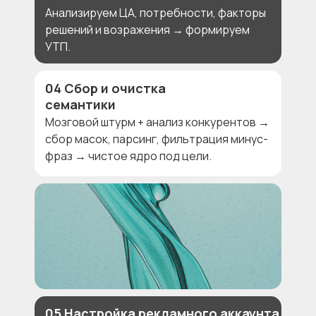
Анализируем ЦА, потребности, факторы
решений и возражения → формируем
УТП.
04 Сбор и очистка
семантики
Мозговой штурм + анализ конкурентов →
сбор масок, парсинг, фильтрация минус-
фраз → чистое ядро под цели.
05 Настройка рекламного аккаунта