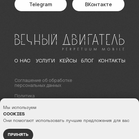
Telegram
ВКонтакте
БЛОГ
О НАС
УСЛУГИ
КЕЙСЫ
КОНТАКТЫ
Соглашение об обработке
персональных данных
Политика
конфиденциальности
Мы используем
© 2017 - 2026 Все права
COOKIES
защищены
Вечный двигатель Perpetuum Mobile
Они помогают использовать лучшие предложения для вас
СОЗДАВАЙТЕ САЙТ ВМЕСТЕ
ПРИНЯТЬ
КЛИК!
С ВЕЧНЫМ ДВИГАТЕЛЕМ