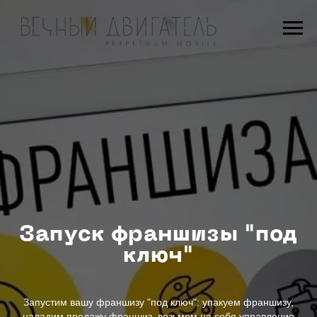
Запуск франшизы "под
ключ"
Запустим вашу франшизу "под ключ": упакуем франшизу,
наладим продажу франшиз, возьмем на себя управление