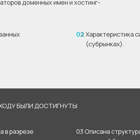
раторов доменных имен и хостинг-
ванных
02
Характеристика с
(субрынках).
ХОДУ БЫЛИ ДОСТИГНУТЫ
а в разрезе
03 Описана структур