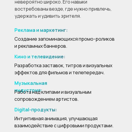
невероятно широко. Его навыки
востребованы везде, где нужно привлечь,
удержать и удивить зрителя.
Реклама и маркетинг:
Создание запоминающихся промо-роликов
и рекламных баннеров.
Кино и телевидение:
Разработка заставок, титров и визуальных
эффектов для фильмов и телепередач.
Музыкальная
индустрия:
Работа над клипами и визуальным
сопровождением артистов.
Digital-продукты:
Интуитивная анимация, улучшающая
взаимодействие с цифровыми продуктами.