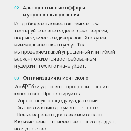
Альтернативные офферы
02
и упрощенные решения
Когда бюджеты клиентов сжимаются,
тестируйте новые модели: демо-версии,
подписку вместо единоразовой покупки,
минимальные пакеты услуг. Так
мы проверяем какой упрощённый или гибкий
вариант окажется востребованным
и удержит тех, кто иначе уйдёт.
Оптимизация клиентского
03
пути
Ускорьте и удешевите процессы — свои и
клиентские. Протестируйте:
- Упрощенную процедуру адаптации.
- Автоматизацию документооборота.
- Новые варианты доставки или оплаты.
В кризис ценность имеет не только продукт,
но и удобство.