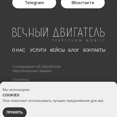
Telegram
ВКонтакте
БЛОГ
О НАС
УСЛУГИ
КЕЙСЫ
КОНТАКТЫ
Соглашение об обработке
персональных данных
Политика
конфиденциальности
Мы используем
© 2017 - 2026 Все права
COOKIES
защищены
Вечный двигатель Perpetuum Mobile
Они помогают использовать лучшие предложения для вас
СОЗДАВАЙТЕ САЙТ ВМЕСТЕ
ПРИНЯТЬ
КЛИК!
С ВЕЧНЫМ ДВИГАТЕЛЕМ