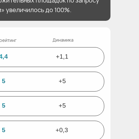
ожительных площадок по запросу
и» увеличилось до 100%.
Динамика
рейтинг
4,4
+1,1
 5
+5
 5
+5
 5
+0,3