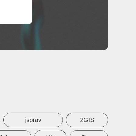
jsprav
2GIS