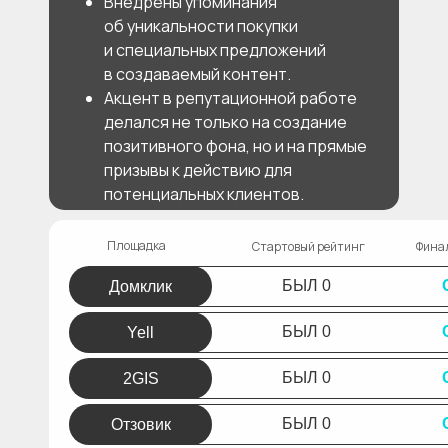
Внедрены упоминания
об уникальности покупки
и специальных предложений
в создаваемый контент.
Акцент в репутационной работе
делался не только на создание
позитивного фона, но и на прямые
призывы к действию для
потенциальных клиентов.
Площадка
Стартовый рейтинг
Фина
БЫЛ 0
Домклик
БЫЛ 0
Yell
БЫЛ 0
2GIS
БЫЛ 0
Отзовик