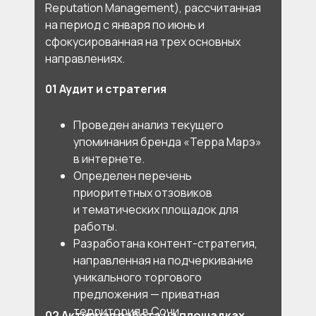
Reputation Management), рассчитанная
на период с января по июнь и
сфокусированная на трех основных
направлениях.
01 Аудит и стратегия
Проведен анализ текущего
упоминания бренда «Терра Марэ»
в интернете.
Определен перечень
приоритетных отзовиков
и тематических площадок для
работы.
Разработана контент-стратегия,
направленная на подчеркивание
уникального торгового
предложения — приватная
территория в Сочи.
02 Активная работа на площадках