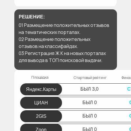
РЕШЕНИЕ:
01 Размещение положительных отзывов
на тематических порталах.
02 Размещение положительных
отзывов на классифайдах.
03 Регистрация Ж К на новых порталах
для вывода в ТОП поисковой выдачи.
Площадка
Стартовый рейтинг
Фина
БЫЛ 3,0
С
Яндекс.Карты
БЫЛ 0
ЦИАН
БЫЛ 0
2GIS
БЫЛ 0
Zoon