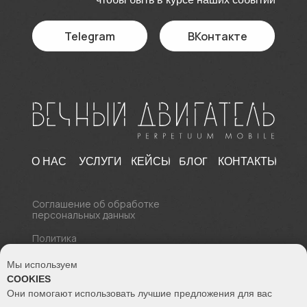
Telegram
ВКонтакте
БЛОГ
О НАС
УСЛУГИ
КЕЙСЫ
КОНТАКТЫ
Соглашение об обработке
персональных данных
Политика
конфиденциальности
Мы используем
© 2017 - 2026 Все права
COOKIES
защищены
Вечный двигатель Perpetuum Mobile
Они помогают использовать лучшие предложения для вас