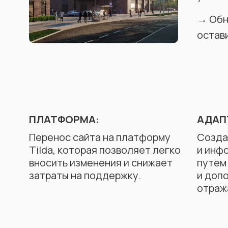
→ Обн
остав
ПЛАТФОРМА:
АДАП
Перенос сайта на платформу
Созда
Tilda, которая позволяет легко
и инф
вносить изменения и снижает
путем
затраты на поддержку.
и доп
отраж