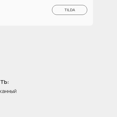
TILDA
ТЬ:
жанный