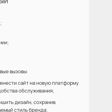
ый
;
нии;
.
вые вызовы:
енести сайт на новую платформу
добства обслуживания;
чшить дизайн, сохранив
аемый стиль бренда;