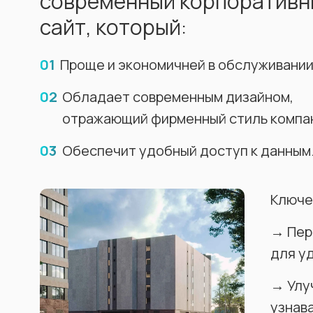
современный корпоративн
сайт, который:
01
Проще и экономичней в обслуживании
02
Обладает современным дизайном,
отражающий фирменный стиль компа
03
Обеспечит удобный доступ к данным
Ключе
→ Пер
для у
→ Улу
узнав