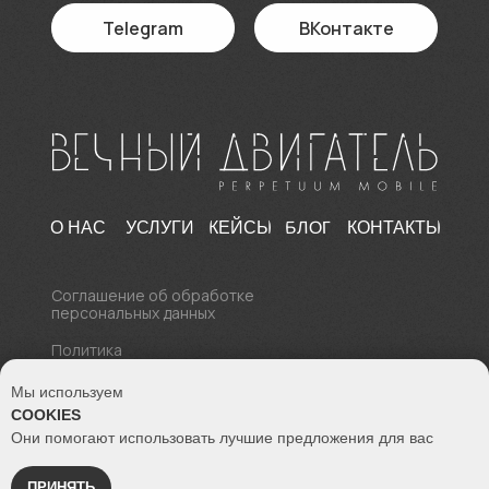
Telegram
ВКонтакте
БЛОГ
О НАС
УСЛУГИ
КЕЙСЫ
КОНТАКТЫ
Соглашение об обработке
персональных данных
Политика
конфиденциальности
Мы используем
© 2017 - 2026 Все права
COOKIES
защищены
Вечный двигатель Perpetuum Mobile
Они помогают использовать лучшие предложения для вас
СОЗДАВАЙТЕ САЙТ ВМЕСТЕ
ПРИНЯТЬ