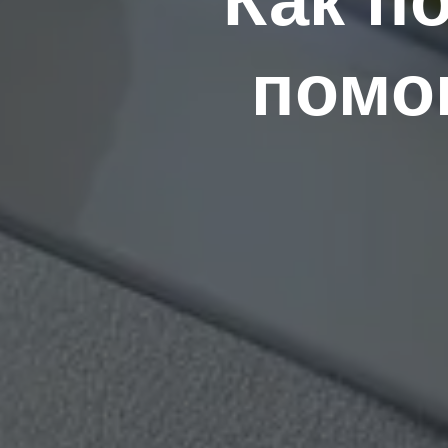
Как п
пом