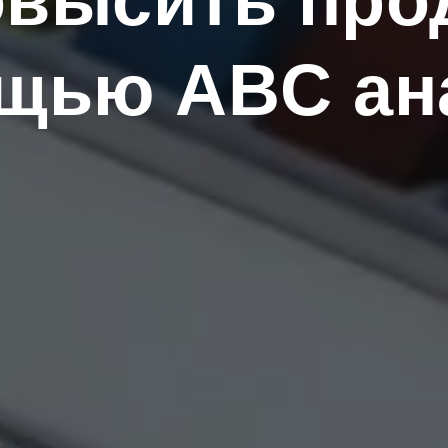
овысить про
ощью
ABC
ан