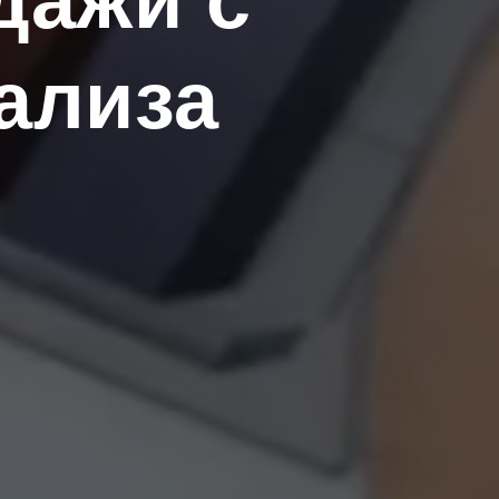
дажи с
ализа